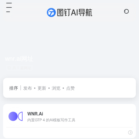
wnr.ai网址
共 1 篇网址
排序
发布
更新
浏览
点赞
WNR.Ai
内置GTP 4 的AI模板写作工具