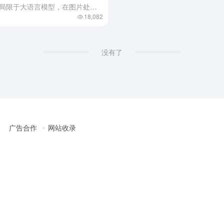
随着人工智能技术的爆发，AI不再局限于大语言模型，在图片处理方面也有非常大的进步，其中AI换脸也是大家一直比较感兴趣的，但这个技术的应用一直有很大的争议。 本质上AI换脸技术（Faceswap）是一个...
18,082
没有了
广告合作
网站收录