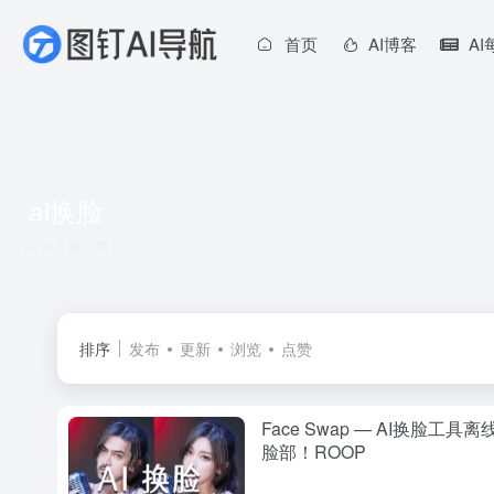
首页
AI博客
A
ai换脸
共 1 篇文章
排序
发布
更新
浏览
点赞
Face Swap — AI换脸
脸部！ROOP