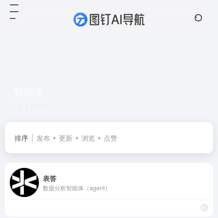
智能体
共 1 篇网址
排序
发布
更新
浏览
点赞
表答
数据分析智能体（agent）